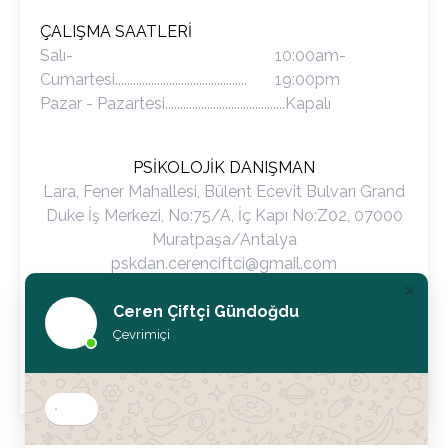
ÇALIŞMA SAATLERI
Salı-
10:00am-
Cumartesi............................................
19:00pm
Pazar - Pazartesi........................................
Kapalı
PSIKOLOJIK DANIŞMAN
Lara, Fener Mahallesi, Bülent Ecevit Bulvarı Grand
Duke İş Merkezi, No:75/A, İç Kapı No:Z02, 07000
Muratpaşa/Antalya
pskdan.cerenciftci@gmail.com
+90 532 578 6780
Ceren Çiftçi Gündoğdu
Çevrimiçi
RANDEVU ALMAK IÇIN
WHATSAPP