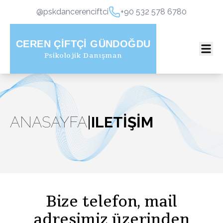
@pskdancerenciftci
+90 532 578 6780
CEREN ÇIFTÇI GÜNDOĞDU
Psikolojik Danışman
ANASAYFA
|
ILETIŞIM
Bize telefon, mail
adresimiz üzerinden