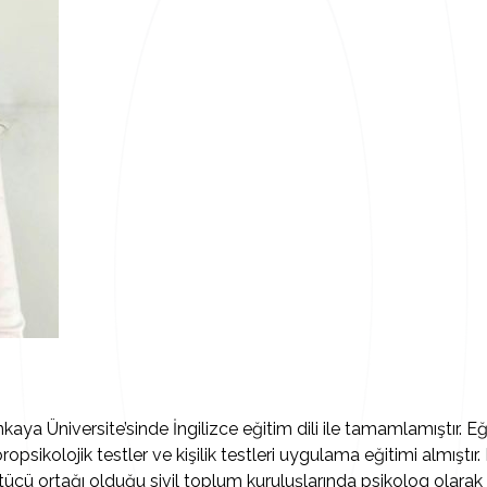
ya Üniversite’sinde İngilizce eğitim dili ile tamamlamıştır. 
ikolojik testler ve kişilik testleri uygulama eğitimi almıştır.
tücü ortağı olduğu sivil toplum kuruluşlarında psikolog olarak 