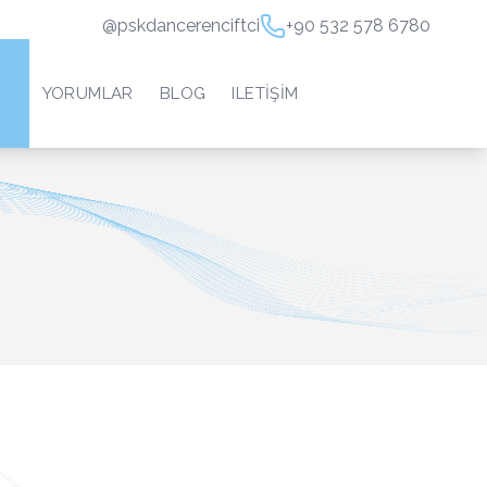
@pskdancerenciftci
+90 532 578 6780
YORUMLAR
BLOG
ILETIŞIM