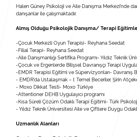
Halen Güney Psikoloji ve Aile Danışma Merkezi’nde dan
danışanlar ile çalışmaktadır.
Almış Olduğu Psikolojik Danışma/ Terapi Eğitimle
-Çocuk Merkezli Oyun Terapisi- Reyhana Seedat
-Filial Terapi- Reyhana Seedat
-Aile Danışmanlığı Sertifika Programı- Yıldız Teknik Üni
-Çocuk ve Ergenlerde Bilişsel Davranışçı Terapi Uygula
-EMDR Terapisi Eğitimi ve Süpervizyonları- Davranış B
-
EMDR’da Ustalaşmak – I: Temel Beceriler, Şirin Atç
-
Moxo Dikkat Testi- Moxo Türkiye
-Attentioner DEHB Uygulayıcı programı
-Kısa Süreli Çözüm Odaklı Terapi Eğitimi- Türk Psikol
- Yıldız Teknik Üniversitesi Aile ve Çiftlere Duygu Oda
Uzmanlık Alanları