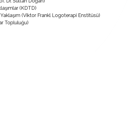
of. Dr. Sultan Doğan)
klaşımlar (KDTD)
Yaklaşım (Viktor Frankl Logoterapi Enstitüsü)
lar Topluluğu)