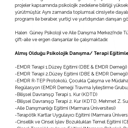
projeler kapsamında psikolojik zedelene bilirliği yüksek/
yürütmüştür. Aynı zamanda toplumsal cinsiyete dayalı
programı ile beraber, yurtiçi ve yurtdışından danışan 
Halen Güney Psikoloji ve Aile Danışma Merkezi’nde Türk
çift-aile ve ergen danışanlar ile çalışmaktadır.
Almış Olduğu Psikolojik Danışma/ Terapi Eğitimle
-EMDR Terapi 1.Düzey Eğitimi (DBE & EMDR Derneği)
-EMDR Terapi 2.Düzey Eğitimi (DBE & EMDR Derneği)
-EMDR R-TEP Protokolü, Çocukla Çalışma ve Müdahale,
Regülasyon (EMDR Derneği Travma İyileştirme Grubu
-Bilişsel Davranışçı Terapi 1. Kur (KDTD)
-Bilişsel Davranışçı Terapi 2. Kur (KDTD, Mehmet Z. S
-Aile Danışmanlığı Eğitimi (Marmara Üniversitesi)
-Terapötik Kartlar Uygulayıcı Eğitimi (Marmara Üniversi
-Cinsellik ve Cinsel İşlev Bozuklukları Temel Eğitimi (