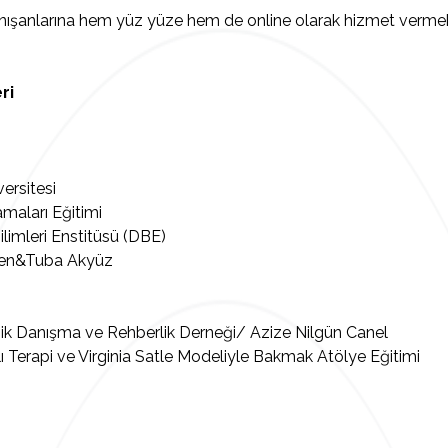
ışanlarına hem yüz yüze hem de online olarak hizmet vermekte 
ri
versitesi
maları Eğitimi
ilimleri Enstitüsü (DBE)
eken&Tuba Akyüz
ojik Danışma ve Rehberlik Derneği/ Azize Nilgün Canel
klı Terapi ve Virginia Satle Modeliyle Bakmak Atölye Eğitimi